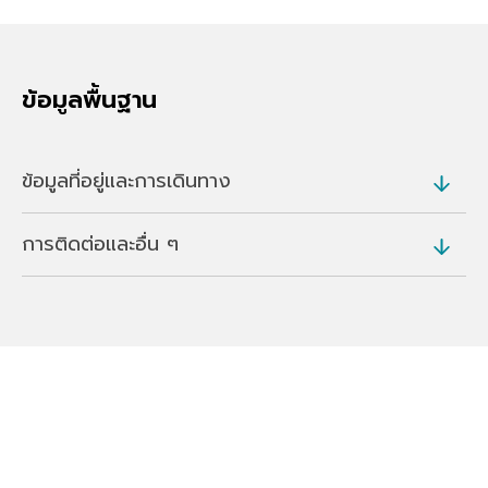
ข้อมูลพื้นฐาน
ข้อมูลที่อยู่และการเดินทาง
การติดต่อและอื่น ๆ
ที่อยู่
750 Shirane, Kusatsu, Kusatsu, Agatsuma
District (
แผนที่
)
โทร
การเดินทาง
0279-88-5111
ประมาณ 5 นาทีโดยรถบัสรับส่งฟรีจากสถานีขนส่ง
เว็บไซต์
Kusatsu Onsen
https://www.expedia.co.jp/en/Nakanojo-Hotels
-Kusatsu-Now-Resort-Hotel.h6133118.Hotel-Info
ประมาณ 1 ชั่วโมง 20 นาทีโดยรถยนต์จาก
rmation?chkin
Shibukawa-Ikaho IC บนทางด่วน Kan-Etsu