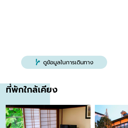
ภาษา
ประมาณ 1 ชั่วโมง 10 นาทีโดยรถยนต์จาก Usui-
อังกฤษ
Karuizawa IC บนทางด่วน Joshin-Etsu
ดูข้อมูลในการเดินทาง
ที่พักใกล้เคียง