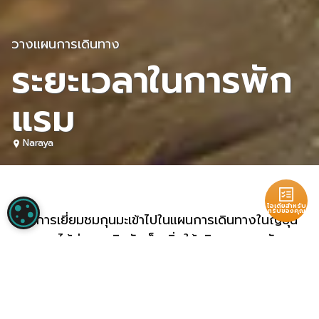
วางแผนการเดินทาง
ระยะเวลาในการพัก
แรม
Naraya
ไอเดียสำหรับ
การตั้งค่าคุกกี้
ทริปของคุณ
เพิ่มการเยี่ยมชมกุนมะเข้าไปในแผนการเดินทางในญี่ปุ่น
ของคุณได้ง่าย ๆ ชินคันเซ็น วิ่งให้บริการตลอดวัน
ไอเดียสำหรับทริปของคุณ
ระหว่างโตเกียวและทาคาซากิ โดยใช้เวลาเพียง 50
นาที ความสะดวกของการเดินทางมายังกุนมะช่วยให้
พร้อมที่จะวางแผนทริปของคุณหรือยัง เพียง
คุณสามารถท่องเที่ยวโดยเน้นแช่ออนเซ็นหรือเน้นการ
ตอบคำถามสั้น ๆ ไม่กี่ข้อเหล่านี้ แล้วเราจะแนะ
เล่นสกีแบบไปเช้าเย็นกลับได้ แต่ด้วยความหลากหลาย