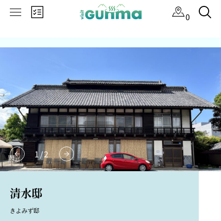
×
0
1
/
2
清水邸
きよみず邸