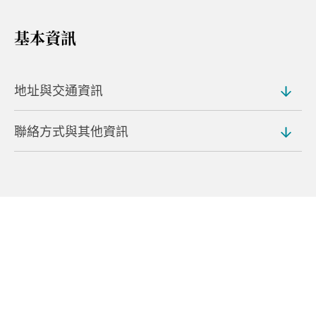
基本資訊
地址與交通資訊
聯絡方式與其他資訊
地址
707-2 Nishiakiya Misatomachi, Takasaki (
地圖
)
電話號碼
交通方式
070-3172-2110 (Renée Sawazaki, Owner)
從高崎車站開車約 30 分鐘即可抵達
網站
https://www.mrsgunma.com/kiyomizu-tei
語言
英語、法語