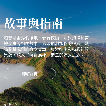
故事與指南
瀏覽鄉野渡假勝地、健行探險、溫泉泡湯和當
地美食等相關故事，獲取規劃旅程的靈感。敬
請瀏覽我們的分享文章、旅遊指南和精彩行程
集錦，深入了解群馬獨一無二的迷人之處。
瞭解詳情
谷川岳