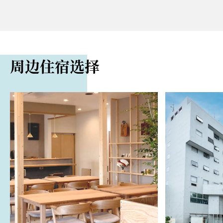
707-2 Nishiakiya Misatomachi, Takasaki
电话
路程距离
070-3172-2110 (Renée Sawazaki, Owner)
自高崎站乘车约 30 分钟即可抵达
网站
周边住宿选择
https://www.mrsgunma.com/kiyomizu-tei
语言
英语、法语