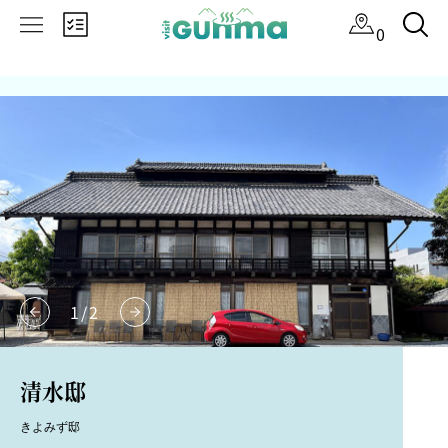
×
0
1
/
2
清水邸
きよみず邸