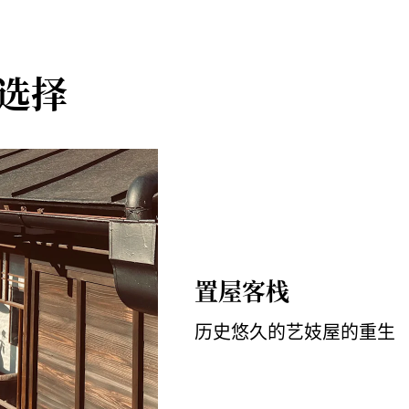
田薮塚 IC 开车约 10 分钟即可抵达
选择
置屋客栈
历史悠久的艺妓屋的重生