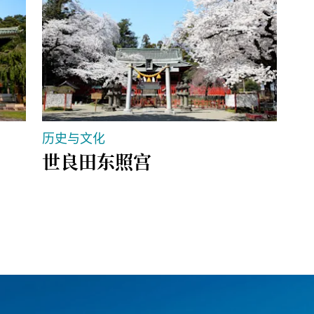
历史与文化
购
世良田东照宫
永