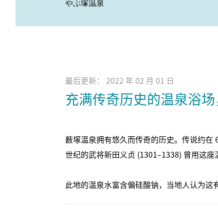
やぶ塚温泉
最后更新： 2022 年 02 月 01 日
充满传奇历史的温泉浴场
薮塚温泉拥有悠久而传奇的历史。传说约在 6
世纪的武将新田义贞 (1301–1338) 曾
此地的温泉水富含偏硅酸钠，当地人认为这