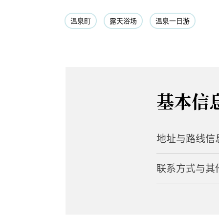
温泉町
露天浴场
温泉一日游
基本信
地址与路线信
联系方式与其
地址
169 Yabuzukama
网站
路程距离
https://www.cit
从薮塚车站步行约 