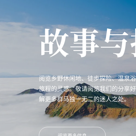
故事与
阅览乡野休闲地、徒步探险、温泉浴
旅程的灵感。敬请阅览我们的分享好
解更多群马独一无二的迷人之处。
阅览更多信息