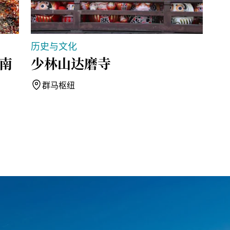
历史与文化
历
南
少林山达磨寺
德
群马枢纽