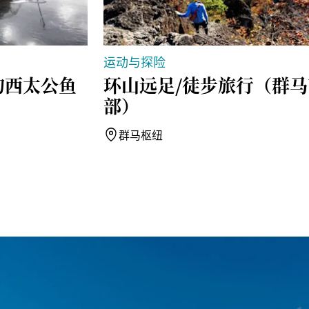
运动与探险
钓西太公鱼
环山远足/徒步旅行（群马
部）
群马枢纽