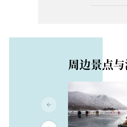
Akagisan, Fujim
网站
路程距离
https://www-mae
从前桥车站搭乘巴
从关越高速公路赤城
评论
将于冬季封闭自赤
道路
周边景点与