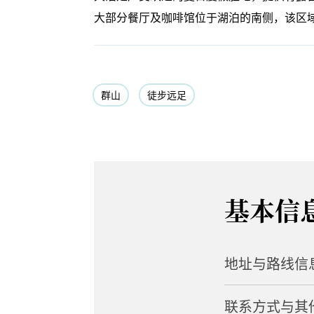
大部分餐厅及咖啡馆位于湖泊的南侧，该区
群山
徒步远足
基本信
地址与路线信
联系方式与其
地址