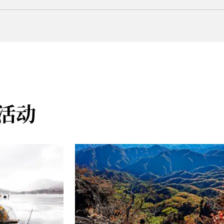
imachi, Maebashi
bashi--cvb-com.translate.goog/spot/1084?_x_tr_sl=ja&_x_tr_tl=z
士约 60 分钟即可抵达
 IC 开车约 60 分钟即可抵达
城温泉至小沼（12 月中旬至 4 月初），以及砂川至大沼附近交界处（1 月
活动