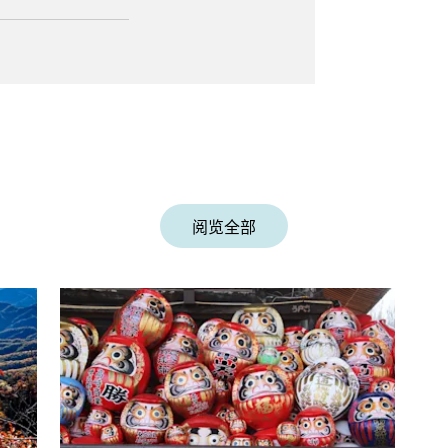
h-CN&_x_tr_hl=en
初至 3 月中旬）的
阅览全部