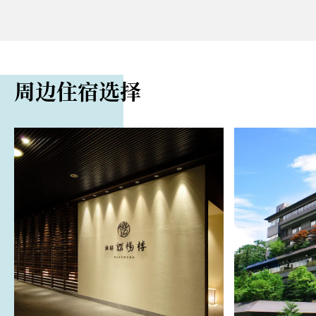
2 Ikaho, Ikahomachi, Shibukawa
电话
路程距离
0279-72-2351
从伊香保温泉巴士总站步行约 10 分钟即可抵达
周边住宿选择