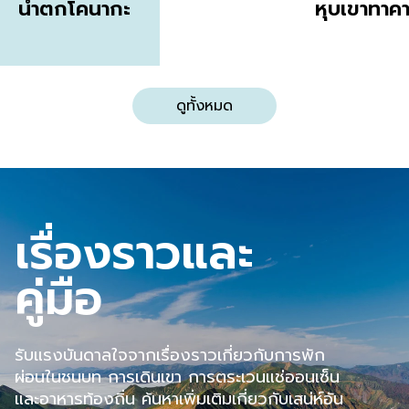
น้ำตกโคนากะ
หุบเขาทาคา
ดูทั้งหมด
เรื่องราวและ
คู่มือ
รับแรงบันดาลใจจากเรื่องราวเกี่ยวกับการพัก
ผ่อนในชนบท การเดินเขา การตระเวนแช่ออนเซ็น
และอาหารท้องถิ่น ค้นหาเพิ่มเติมเกี่ยวกับเสน่ห์อัน