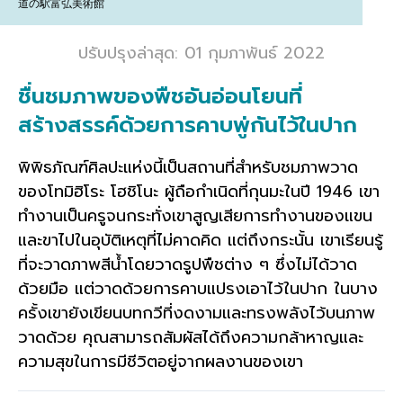
道の駅富弘美術館
ปรับปรุงล่าสุด: 01 กุมภาพันธ์ 2022
ชื่นชมภาพของพืชอันอ่อนโยนที่
สร้างสรรค์ด้วยการคาบพู่กันไว้ในปาก
พิพิธภัณฑ์ศิลปะแห่งนี้เป็นสถานที่สำหรับชมภาพวาด
ของโทมิฮิโระ โฮชิโนะ ผู้ถือกำเนิดที่กุนมะในปี 1946 เขา
ทำงานเป็นครูจนกระทั่งเขาสูญเสียการทำงานของแขน
และขาไปในอุบัติเหตุที่ไม่คาดคิด แต่ถึงกระนั้น เขาเรียนรู้
ที่จะวาดภาพสีน้ำโดยวาดรูปพืชต่าง ๆ ซึ่งไม่ได้วาด
ด้วยมือ แต่วาดด้วยการคาบแปรงเอาไว้ในปาก ในบาง
ครั้งเขายังเขียนบทกวีที่งดงามและทรงพลังไว้บนภาพ
วาดด้วย คุณสามารถสัมผัสได้ถึงความกล้าหาญและ
ความสุขในการมีชีวิตอยู่จากผลงานของเขา