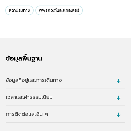
สถานีริมทาง
พิพิธภัณฑ์และแกลเลอรี
ข้อมูลพื้นฐาน
ข้อมูลที่อยู่และการเดินทาง
เวลาและค่าธรรมเนียม
ที่อยู่
86 Kusaki, Azumacho, Midori (
แผนที่
)
การติดต่อและอื่น ๆ
เวลาเปิดบริการ
การเดินทาง
9.00 - 17.00 น.
ประมาณ 10 นาทีโดยรถบัสจากสถานี Godo