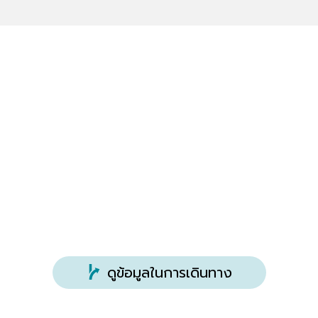
โทร
ปิด
ประมาณ 55 นาทีโดยรถยนต์จาก Ota-Yabuzuka IC
0277-95-6333
วันพุธ (เดือนธันวาคม - เดือนมีนาคม, ยกเว้นวันหยุด
บนทางด่วน Kita-Kanto
นักขัตฤกษ์), วันหยุดช่วงปีใหม่
เว็บไซต์
ที่จอดรถ
ค่าธรรมเนียม
https://th.16106midori.jp/spot/seeing/31/
ฟรี รถยนต์ 150 คัน
510 เยน (เด็ก 310 เยน)
ดูข้อมูลในการเดินทาง