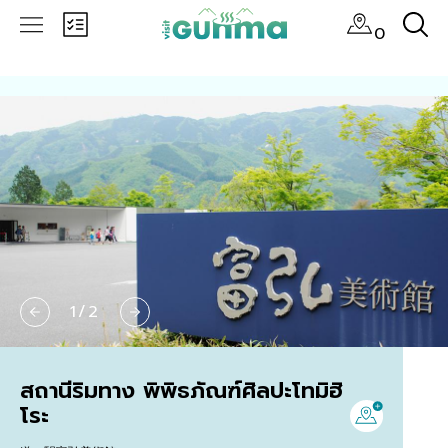
0
1
/
2
สถานีริมทาง พิพิธภัณฑ์ศิลปะโทมิฮิ
โระ