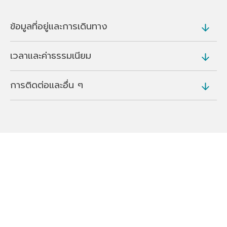
ข้อมูลที่อยู่และการเดินทาง
เวลาและค่าธรรมเนียม
ที่อยู่
705 Shinpukuji, Chiyoda, Ora District (
แผนที่
)
การติดต่อและอื่น ๆ
เวลาเปิดบริการ
การเดินทาง
เช็กอิน 15.00 - 20.00 น. เช็กเอาต์ 11.00 น.
ประมาณ 20 นาทีโดยรถยนต์จาก Tatebayashi IC บน
เว็บไซต์
ทางด่วน Tohoku
https://washimo-booking-engine-prod.web.ap
ที่จอดรถ
p/landing-page/255
ฟรี
ภาษา
ภาษาอังกฤษ