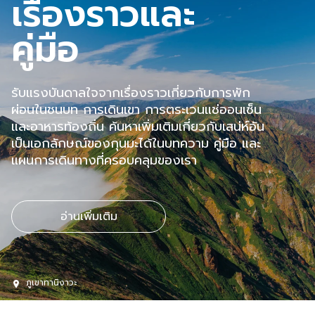
เรื่องราวและ
คู่มือ
รับแรงบันดาลใจจากเรื่องราวเกี่ยวกับการพัก
ผ่อนในชนบท การเดินเขา การตระเวนแช่ออนเซ็น
และอาหารท้องถิ่น ค้นหาเพิ่มเติมเกี่ยวกับเสน่ห์อัน
เป็นเอกลักษณ์ของกุนมะได้ในบทความ คู่มือ และ
แผนการเดินทางที่ครอบคลุมของเรา
อ่านเพิ่มเติม
ภูเขาทานิงาวะ