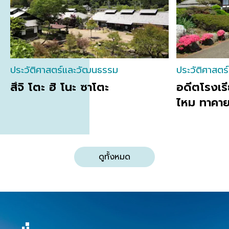
ประวัติศาสตร์และวัฒนธรรม
ประวัติศาสต
สึจิ โตะ ฮิ โนะ ซาโตะ
อดีตโรงเร
ไหม ทาคาย
ดูทั้งหมด