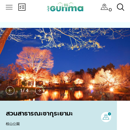
0
1
/
4
สวนสาธารณะซากุระยามะ
桜山公園