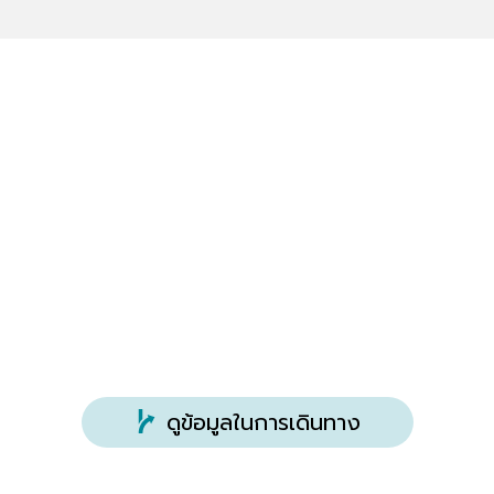
ที่อยู่
2166-1 Sanbagawa, Fujioka (
แผนที่
)
การเดินทาง
ประมาณ 35 นาทีโดยรถยนต์จาก Fujioka IC บน
ทางด่วน Joshin-Etsu
ดูข้อมูลในการเดินทาง