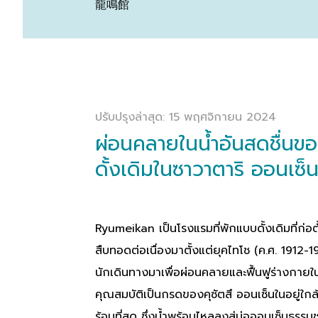
龍鳴館
ปรับปรุงล่าสุด: 15 พฤศจิกายน 2024
ผ่อนคลายในน้ำอันสดชื่นข
ดั้งเดิมในซาวาตาริ ออนเซ็
Ryumeikan เป็นโรงแรมที่พักแบบดั้งเดิมที่ก่อต
สืบทอดต่อเนื่องมาตั้งแต่ยุคไทโช (ค.ศ. 1912-192
นักเดินทางมาเพื่อผ่อนคลายและฟื้นฟูร่างกายในน
คุณสมบัติเป็นกรดของคุซัตสึ ออนเซ็นในอยู่ใกล้เ
ร้อนที่สุด ซึ่งน้ำพุร้อนไหลลงสู่บ่อออนเซ็นธรรม