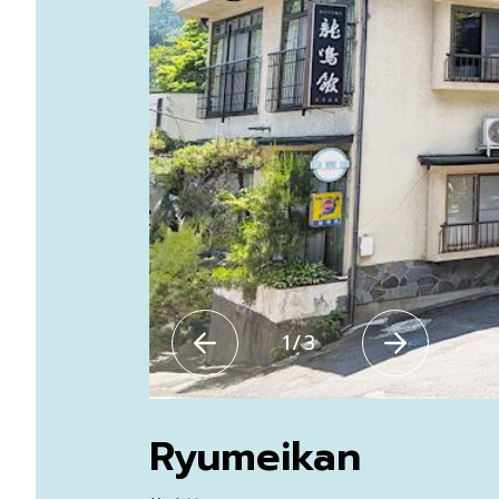
1
/
3
Ryumeikan