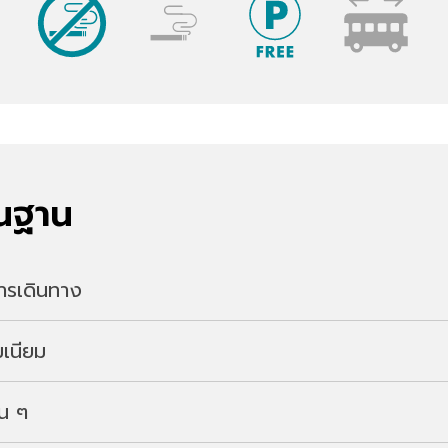
้นฐาน
ะการเดินทาง
เนียม
tari, Nakanojo, Agatsuma District (
แผนที่
)
่น ๆ