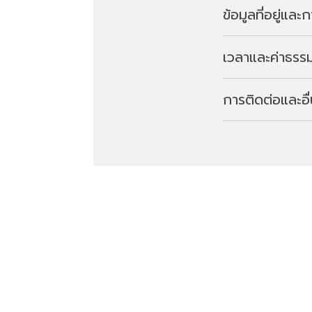
ข้อมูลที่อยู่แล
เวลาและค่าธรรม
ที่อยู่
414 Kusatsu, Ku
การติดต่อและอื
ปิด
การเดินทาง
เปิดทุกวัน (กิจกร
เดินประมาณ 10 น
โทร
0279-88-0800 (ส
เว็บไซต์
https://www.ku