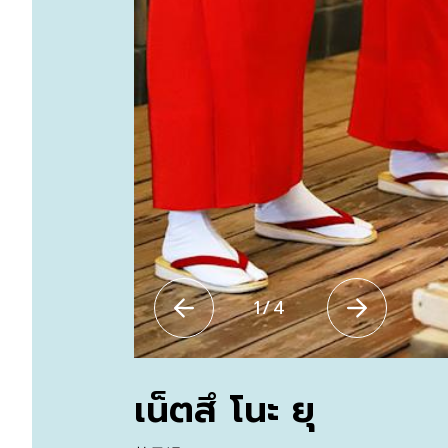
1
/
4
เน็ตสึ โนะ ยุ