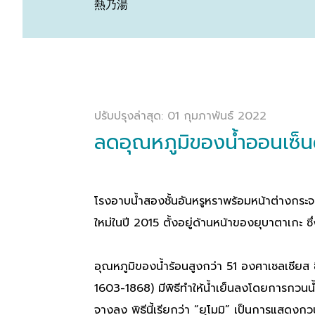
熱乃湯
ปรับปรุงล่าสุด: 01 กุมภาพันธ์ 2022
ลดอุณหภูมิของน้ำออนเซ็นด
โรงอาบน้ำสองชั้นอันหรูหราพร้อมหน้าต่างกระจกแ
ใหม่ในปี 2015 ตั้งอยู่ด้านหน้าของยุบาตาเกะ ซึ
อุณหภูมิของน้ำร้อนสูงกว่า 51 องศาเซลเซียส ซึ
1603-1868) มีพิธีทำให้น้ำเย็นลงโดยการกวนน้ำ
จางลง พิธีนี้เรียกว่า “ยุโมมิ” เป็นการแสดงก