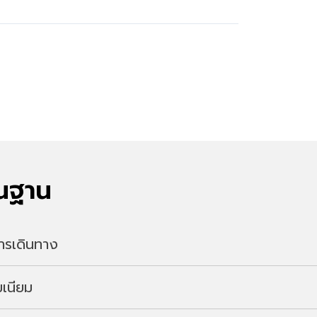
้นฐาน
ะการเดินทาง
เนียม
machi, Takasaki (
แผนที่
)