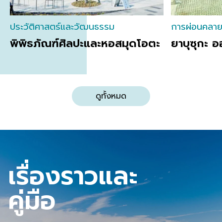
ประวัติศาสตร์และวัฒนธรรม
การผ่อนคลา
พิพิธภัณฑ์ศิลปะและหอสมุดโอตะ
ยาบุซุกะ อ
ดูทั้งหมด
เรื่องราวและ
คู่มือ