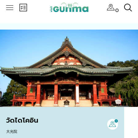
0
วัดไดโคอิน
大光院