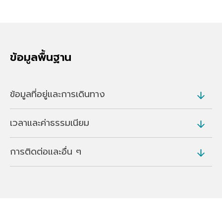
ข้อมูลพื้นฐาน
ข้อมูลที่อยู่และการเดินทาง
เวลาและค่าธรรมเนียม
ที่อยู่
37-8 Kanayamacho, Ota (
แผนที่
)
การติดต่อและอื่น ๆ
ค่าธรรมเนียม
การเดินทาง
ฟรี
ประมาณ 10 นาทีโดยรถแท็กซี่จากสถานี Ota
โทร
ประมาณ 10 นาทีโดยรถยนต์จาก Ota-Kiryu IC บน
0276-22-2007
ทางด่วน Kita-Kanto