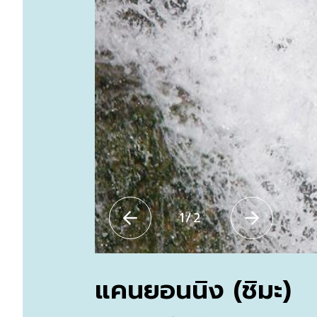
1
/
2
แคนยอนนิง (ชิมะ)