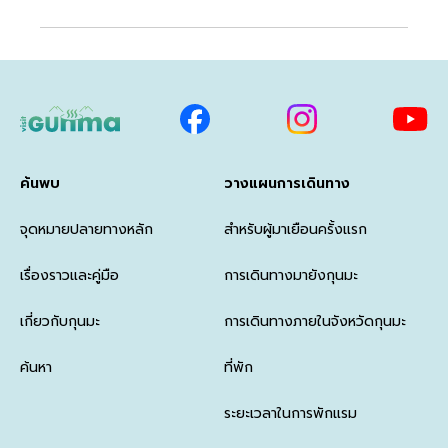
ค้นพบ
วางแผนการเดินทาง
จุดหมายปลายทางหลัก
สำหรับผู้มาเยือนครั้งแรก
เรื่องราวและคู่มือ
การเดินทางมายังกุนมะ
เกี่ยวกับกุนมะ
การเดินทางภายในจังหวัดกุนมะ
ค้นหา
ที่พัก
ระยะเวลาในการพักแรม