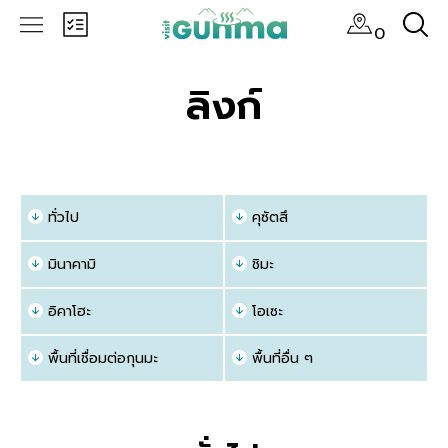
0
ลิงก์
ทั่วไป
คุซัตสึ
มินาคามิ
ชิมะ
อิคาโฮะ
โอเซะ
พื้นที่เชื่อมต่อกุนมะ
พื้นที่อื่น ๆ