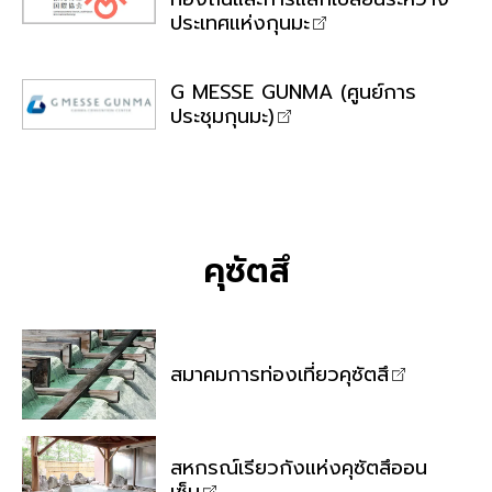
ประเทศแห่งกุนมะ
G MESSE GUNMA (ศูนย์การ
ประชุมกุนมะ)
คุซัตสึ
สมาคมการท่องเที่ยวคุซัตสึ
สหกรณ์เรียวกังแห่งคุซัตสึออน