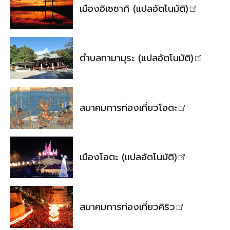
เมืองอิเซซากิ (แปลอัตโนมัติ)
ตำบลทามามุระ (แปลอัตโนมัติ)
สมาคมการท่องเที่ยวโอตะ
เมืองโอตะ (แปลอัตโนมัติ)
สมาคมการท่องเที่ยวคิริว