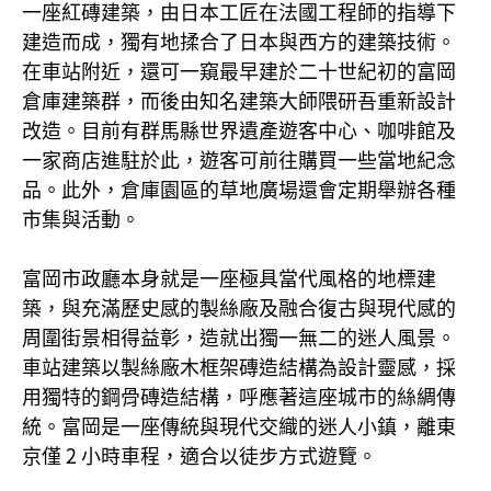
一座紅磚建築，由日本工匠在法國工程師的指導下
建造而成，獨有地揉合了日本與西方的建築技術。
在車站附近，還可一窺最早建於二十世紀初的富岡
倉庫建築群，而後由知名建築大師隈研吾重新設計
改造。目前有群馬縣世界遺產遊客中心、咖啡館及
一家商店進駐於此，遊客可前往購買一些當地紀念
品。此外，倉庫園區的草地廣場還會定期舉辦各種
市集與活動。
富岡市政廳本身就是一座極具當代風格的地標建
築，與充滿歷史感的製絲廠及融合復古與現代感的
周圍街景相得益彰，造就出獨一無二的迷人風景。
車站建築以製絲廠木框架磚造結構為設計靈感，採
用獨特的鋼骨磚造結構，呼應著這座城市的絲綢傳
統。富岡是一座傳統與現代交織的迷人小鎮，離東
京僅 2 小時車程，適合以徒步方式遊覽。