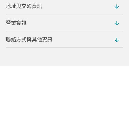
地址與交通資訊
營業資訊
地址
1-1 Tomioka, Tomioka (
地圖
)
聯絡方式與其他資訊
營業時間
交通方式
上午 9:00 至下午 5:00
從上州富岡車站步行約 15 分鐘即可抵達
電話號碼
公休日
從上信越高速公路富岡交流道開車約 10 分鐘即可抵達
0274-64-0005
新年假期
（從停車場步行至目的地約需 10 分鐘）
網站
入場費
停車場
https://www.tomioka-silk.jp/_tomioka-silk-mill/
1,000 日圓（學生 250 日圓，兒童 150 日圓）
付費（市內停車場）