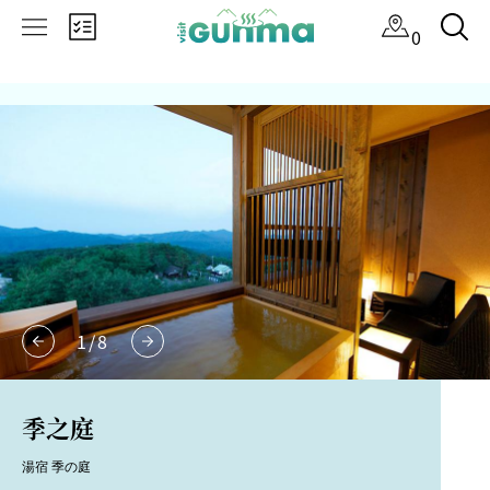
×
0
1
/
8
季之庭
湯宿 季の庭