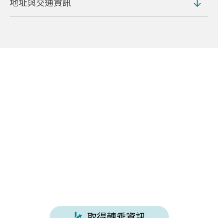
地址與交通資訊
地址
464-214 Shirane, Kusatsu, Kusatsu, Agatsuma
District (
地圖
)
交通方式
從草津溫泉巴士總站搭乘免費接駁車約 10 分鐘即可抵
達
從關越高速公路澀川伊香保交流道開車約 1 小時 20 分
鐘即可抵達
取得轉乘資訊