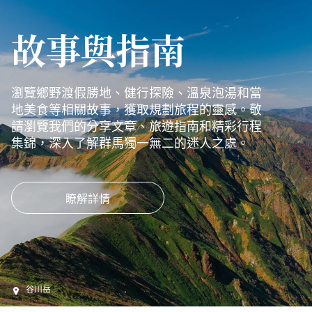
故事與指南
瀏覽鄉野渡假勝地、健行探險、溫泉泡湯和當
地美食等相關故事，獲取規劃旅程的靈感。敬
請瀏覽我們的分享文章、旅遊指南和精彩行程
集錦，深入了解群馬獨一無二的迷人之處。
瞭解詳情
谷川岳