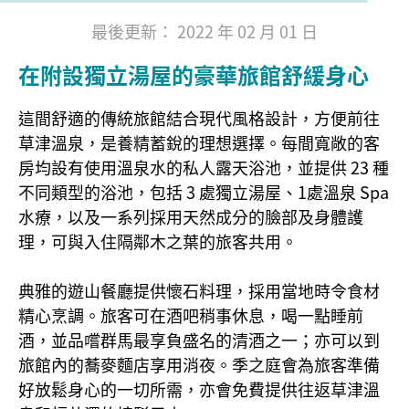
最後更新： 2022 年 02 月 01 日
在附設獨立湯屋的豪華旅館舒緩身心
這間舒適的傳統旅館結合現代風格設計，方便前往
草津溫泉，是養精蓄銳的理想選擇。每間寬敞的客
房均設有使用溫泉水的私人露天浴池，並提供 23 種
不同類型的浴池，包括 3 處獨立湯屋、1處溫泉 Spa
水療，以及一系列採用天然成分的臉部及身體護
理，可與入住隔鄰木之葉的旅客共用。
典雅的遊山餐廳提供懷石料理，採用當地時令食材
精心烹調。旅客可在酒吧稍事休息，喝一點睡前
酒，並品嚐群馬最享負盛名的清酒之一；亦可以到
旅館內的蕎麥麵店享用消夜。季之庭會為旅客準備
好放鬆身心的一切所需，亦會免費提供往返草津溫