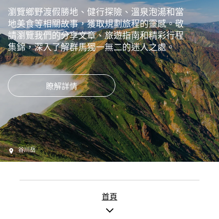
瀏覽鄉野渡假勝地、健行探險、溫泉泡湯和當
地美食等相關故事，獲取規劃旅程的靈感。敬
請瀏覽我們的分享文章、旅遊指南和精彩行程
集錦，深入了解群馬獨一無二的迷人之處。
瞭解詳情
谷川岳
首頁