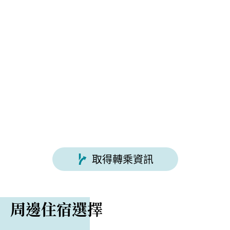
評論
從水上車站搭乘巴士約 25 分鐘即可抵達
11 月中旬至 5 月下旬，谷川岳纜車土合口車站至一之
倉澤的道路將全線封閉
從關越高速公路水上交流道開車約 25 分鐘即可抵達
取得轉乘資訊
周邊住宿選擇