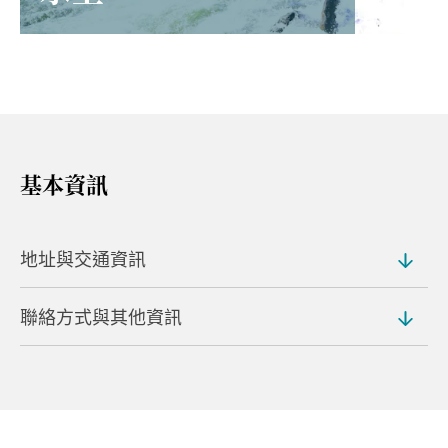
基本資訊
地址與交通資訊
聯絡方式與其他資訊
地址
Yubiso, Minakami, Tone District (
地圖
)
網站
交通方式
https://tanigawadake-joch.com/
從上毛高原車站搭乘巴士約 50 分鐘即可抵達