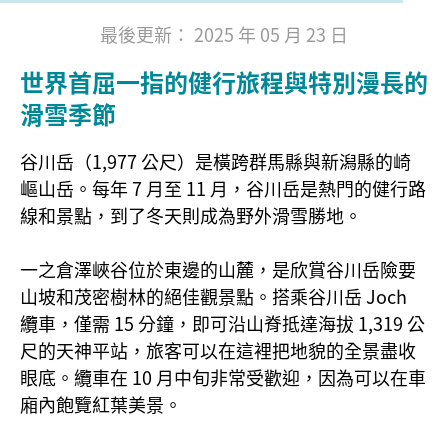
最後更新： 2025 年 05 月 23 日
世界首屈一指的健行旅程與特別漫長的
滑雪季節
谷川岳（1,977 公尺）是橫跨群馬縣與新潟縣的崎
嶇山岳。每年 7 月至 11 月，谷川岳是熱門的健行路
線和景點，到了冬天則成為野外滑雪勝地。
一之倉澤峽谷位於東邊的山麓，是欣賞谷川岳險要
山坡和茂密樹林的絕佳觀景點。搭乘谷川岳 Joch
纜車，僅需 15 分鐘，即可沿山脊抵達海拔 1,319 公
尺的天神平站，旅客可以在這裡把地貌的全景盡收
眼底。纜車在 10 月中旬非常受歡迎，因為可以在車
廂內飽覽紅葉美景。