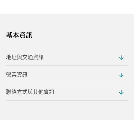
基本資訊
地址與交通資訊
營業資訊
地址
2-1810-17 Tomoecho, Kiryu (
地圖
)
聯絡方式與其他資訊
營業時間
交通方式
登記時間：上午 9:00 至中午 12:00（下午 4:00 前歸
從桐生站短暫步行即可抵達
還）
網站
入場費
http://kiryu-walker.net/recommendedspot/sangyo
ukanko/kitsuketaiken/
3,500 日圓起