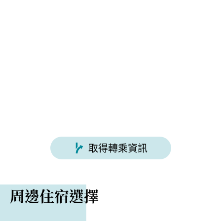
評論
需提前預約。請使用英文或日文聯繫
kanko@city.kiryu.lg.jp（桐生旅遊協會）。
取得轉乘資訊
周邊住宿選擇