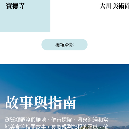
寶德寺
大川美術
檢視全部
故事與指南
瀏覽鄉野渡假勝地、健行探險、溫泉泡湯和當
地美食等相關故事，獲取規劃旅程的靈感。敬