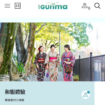
×
0
1
/
3
和服體驗
着物着付け体験