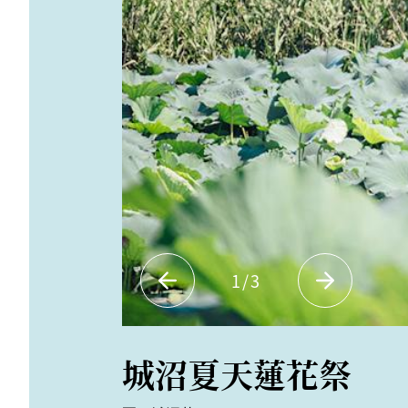
1
/
3
城沼夏天蓮花祭