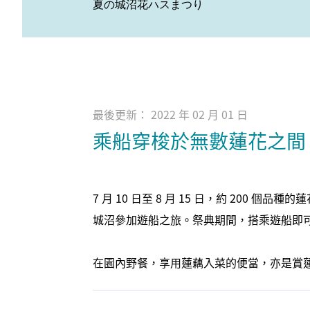
夏の城沼花ハスまつり
最後更新： 2022 年 02 月 01 日
乘船穿梭於無數蓮花之間
7 月 10 日至 8 月 15 日，約 200
城沼參加遊船之旅。祭典期間，搭乘遊船即
在園內野餐，享用蓮藕入菜的便當，亦是賞