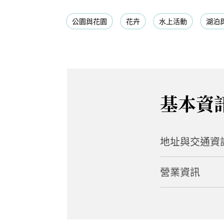
公園與花園
花卉
水上活動
湖泊
基本資
地址與交通資
營業資訊
地址
Hanayamacho, T
日期
交通方式
7 月上旬至 8 月
從東北高速公路館