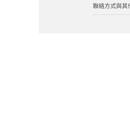
聯絡方式與其
地址
Yubiso, Minakami
網站
交通方式
http://www.tan
從上毛高原車站搭
評論
從 JR 上越線的
11 月中旬至 
從關越高速公路水