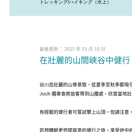
トレッキング/ハイキング（水上）
最後更新： 2025 年 03 月 18 日
在壯麗的山間峽谷中健行
谷川岳壯麗的山脊景致，從夏季至秋季都吸
Joch 纜車會將旅客帶到山腰處，欣賞當地
有經驗的健行者可嘗試攀上山頂，但請注意
若想體驗更悠閒寫意的健行之旅，享受途中