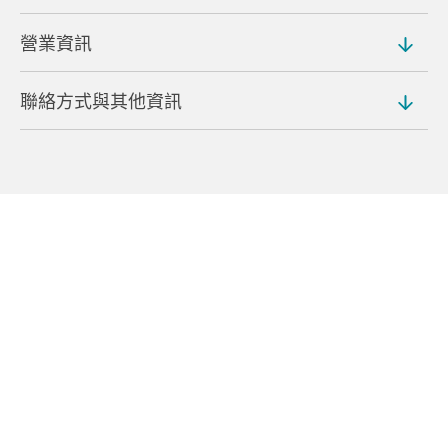
營業資訊
地址
849 Harunasanmachi, Takasaki (
地圖
)
聯絡方式與其他資訊
入場費
交通方式
免費
從高崎車站搭乘巴士約 50 分鐘即可抵達
電話號碼
從關越高速公路高崎交流道開車約 50 分鐘即可抵達
027-374-9050
停車場
免費，可停放 20 輛車