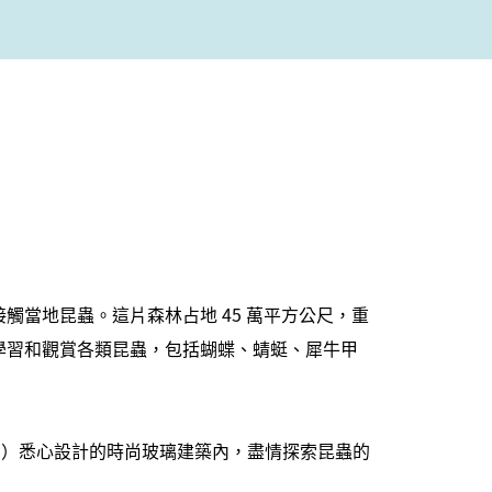
觸當地昆蟲。這片森林占地 45 萬平方公尺，重
學習和觀賞各類昆蟲，包括蝴蝶、蜻蜓、犀牛甲
ndo）悉心設計的時尚玻璃建築內，盡情探索昆蟲的