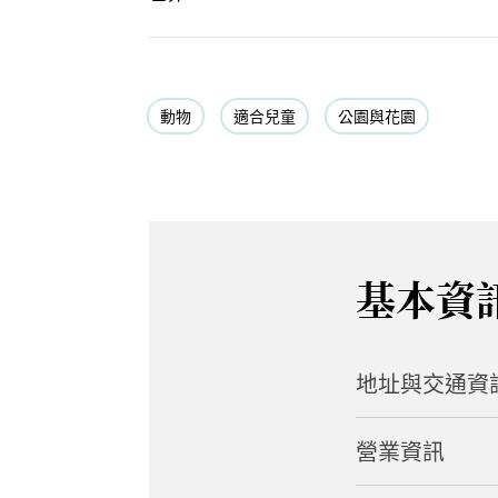
動物
適合兒童
公園與花園
基本資
地址與交通資
營業資訊
地址
460-1 Tsurugaya,