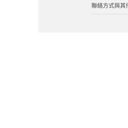
聯絡方式與其
營業時間
交通方式
上午 9:30 至下午
從赤城車站搭乘計
電話號碼
公休日
從北關東高速公路
0277-74-6441
每週一（例假日
網站
入場費
https://www.pre
410 日圓（學生