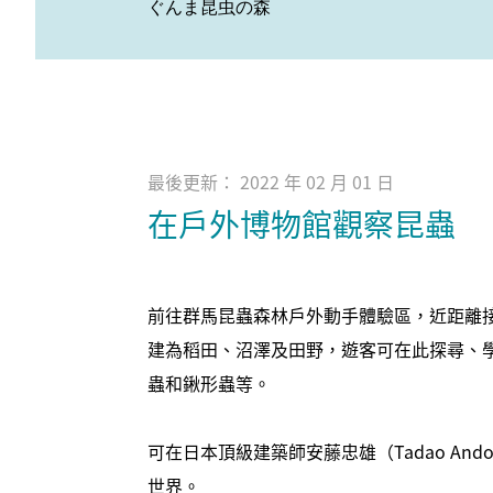
ぐんま昆虫の森
最後更新： 2022 年 02 月 01 日
在戶外博物館觀察昆蟲
前往群馬昆蟲森林戶外動手體驗區，近距離接
建為稻田、沼澤及田野，遊客可在此探尋、
蟲和鍬形蟲等。
可在日本頂級建築師安藤忠雄（Tadao A
世界。