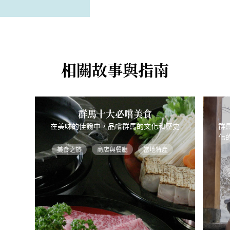
相關故事與指南
群馬十大必嚐美食
在美味的佳餚中，品嚐群馬的文化和歷史
群
化
美食之旅
商店與餐廳
當地特產