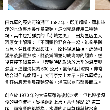
田丸屋的歷史可追溯至 1582 年，選用麵粉、鹽和純
淨的水澤溪水製作烏龍麵。這間餐廳使用三種麵
粉，其中包括群馬的「赤城之風」。田丸屋店主大
河原女士解釋：「不同麵粉混合在一起，能夠平衡
香氣、彈性和天然甜味。」原料經過揉捏、醒麵和
塑形後靜置熟成，隨後擀開並切成均勻的麵條，然
後直接下鍋煮熟。「製麵時間取決於當季的溫度與
濕度。這裡海拔約 600 公尺，氣候相對涼爽，非常
適合製作烏龍麵。」大河原女士表示。田丸屋還為
食客供應素食烏龍麵套餐，湯底以昆布熬製而成。
創立於 1970 年的大澤屋雖為後起之秀，但也遵循類
似的製作流程。從揉麵到上桌，共需經歷 27 道工
序。兩家餐廳都認為，水澤的涼爽氣候與軟水泉