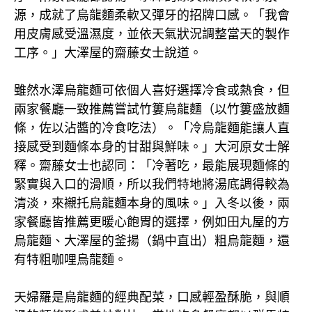
源，成就了烏龍麵柔軟又彈牙的招牌口感。「我會
用皮膚感受溫濕度，並依天氣狀況調整當天的製作
工序。」大澤屋的齋藤女士說道。
雖然水澤烏龍麵可依個人喜好選擇冷食或熱食，但
兩家餐廳一致推薦嘗試竹簍烏龍麵（以竹簍盛放麵
條，佐以沾醬的冷食吃法）。「冷烏龍麵能讓人直
接感受到麵條本身的甘甜與鮮味。」大河原女士解
釋。齋藤女士也認同：「冷著吃，最能展現麵條的
緊實與入口的滑順，所以我們特地將湯底調得較為
清淡，來襯托烏龍麵本身的風味。」入冬以後，兩
家餐廳皆推薦更暖心飽胃的選擇，例如田丸屋的方
烏龍麵、大澤屋的釜揚（鍋中直出）粗烏龍麵，還
有特粗咖哩烏龍麵。
天婦羅是烏龍麵的經典配菜，口感輕盈酥脆，與順