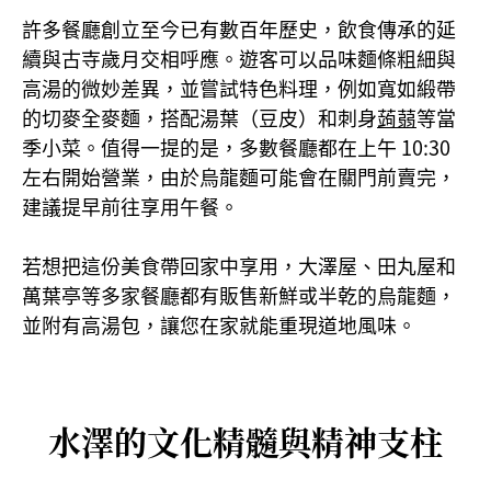
許多餐廳創立至今已有數百年歷史，飲食傳承的延
續與古寺歲月交相呼應。遊客可以品味麵條粗細與
高湯的微妙差異，並嘗試特色料理，例如寬如緞帶
的切麥全麥麵，搭配湯葉（豆皮）和刺身
蒟蒻
等當
季小菜。值得一提的是，多數餐廳都在上午 10:30
左右開始營業，由於烏龍麵可能會在關門前賣完，
建議提早前往享用午餐。
若想把這份美食帶回家中享用，大澤屋、田丸屋和
萬葉亭等多家餐廳都有販售新鮮或半乾的烏龍麵，
並附有高湯包，讓您在家就能重現道地風味。
水澤的文化精髓與精神支柱