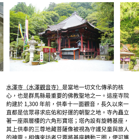
水澤寺（水澤觀音寺）
是當地一切文化傳承的核
心，也是群馬縣最重要的佛教聖地之一。這座寺院
約建於 1,300 年前，供奉十一面觀音，長久以來一
直都是信眾尋求庇佑和好運的朝聖之地。寺內矗立
著一座兩層樓的六角形寶塔；塔內設有旋轉基座，
其上供奉的三尊地藏菩薩像被視為守護兒童與旅人
的神靈。相傳來訪者只要將基座轉動三圈，便可獲