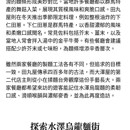
滑的麵條形成美妙對比。當地許多餐廳都以群馬特
產的舞菇入菜，展現其質樸風味和爽脆口感。田丸
屋則在冬天推出季節限定料理，例如整根油炸的下
仁田蔥。下仁田蔥是群馬特產，以香甜濃郁的風味
和柔嫩口感聞名。常見佐料包括芥末、薑末，以及
當地人常會拌入湯中的金平牛蒡。有些餐廳會建議
搭配少許芥末或七味粉，為麵條增添辛香層次。
雖然兩家餐廳的製麵工法各有不同，但追求的目標
一致。田丸屋傳承四百多年的古法，而大澤屋的第
二代店主則從小在揉麵台旁觀摩這份手藝長大。兩
家餐廳都希望來訪的遊客能記住水澤烏龍麵的柔韌
口感、滑順喉韻與濃郁麥香，並為此再度造訪。
探索水澤烏龍麵街