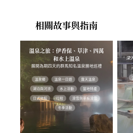
相關故事與指南
溫泉之旅：伊香保、草津、四萬
和水上溫泉
深
展開為期四天的群馬知名溫泉勝地巡禮
溫泉鄉
溫泉一日遊
露天溫泉
湖泊與河流
水上活動
當地特產
日式旅館
行程
滑雪與單板滑雪
冬季活動