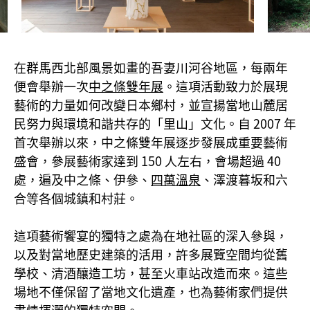
在群馬西北部風景如畫的吾妻川河谷地區，每兩年
便會舉辦一次
中之條雙年展
。這項活動致力於展現
藝術的力量如何改變日本鄉村，並宣揚當地山麓居
民努力與環境和諧共存的「里山」文化。自 2007 年
首次舉辦以來，中之條雙年展逐步發展成重要藝術
盛會，參展藝術家達到 150 人左右，會場超過 40
處，遍及中之條、伊參、
四萬溫泉
、澤渡暮坂和六
合等各個城鎮和村莊。
這項藝術饗宴的獨特之處為在地社區的深入參與，
以及對當地歷史建築的活用，許多展覽空間均從舊
學校、清酒釀造工坊，甚至火車站改造而來。這些
場地不僅保留了當地文化遺產，也為藝術家們提供