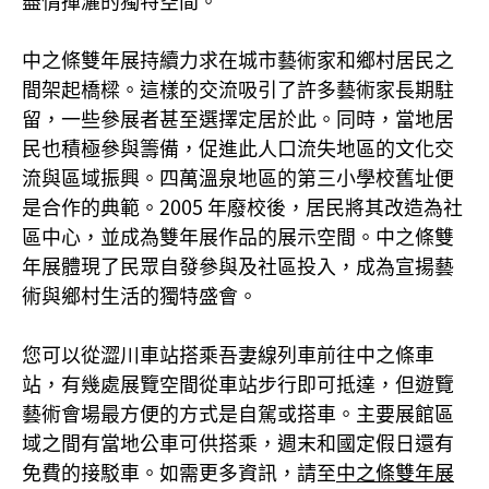
盡情揮灑的獨特空間。
中之條雙年展持續力求在城市藝術家和鄉村居民之
間架起橋樑。這樣的交流吸引了許多藝術家長期駐
留，一些參展者甚至選擇定居於此。同時，當地居
民也積極參與籌備，促進此人口流失地區的文化交
流與區域振興。四萬溫泉地區的第三小學校舊址便
是合作的典範。2005 年廢校後，居民將其改造為社
區中心，並成為雙年展作品的展示空間。中之條雙
年展體現了民眾自發參與及社區投入，成為宣揚藝
術與鄉村生活的獨特盛會。
您可以從澀川車站搭乘吾妻線列車前往中之條車
站，有幾處展覽空間從車站步行即可抵達，但遊覽
藝術會場最方便的方式是自駕或搭車。主要展館區
域之間有當地公車可供搭乘，週末和國定假日還有
免費的接駁車。如需更多資訊，請至
中之條雙年展