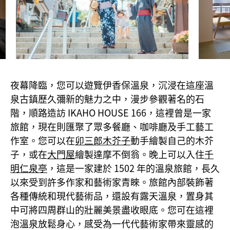
夜幕降臨，您可以遊覽伊香保溫泉，沉浸在這座溫
泉古鎮歷久彌新的魅力之中，漫步參觀著名的石
階，順路造訪 IKAHO HOUSE 166，這裡曾是一家
旅館，現在則匯聚了眾多餐廳、咖啡廳及手工藝工
作室。您可以在
卯三郎木芥子
動手繪製自己的木芥
子，或在
大門屋
繪製達摩不倒翁。晚上可以入住
千
明仁泉亭
，這是一家建於 1502 年的溫泉旅館，長久
以來受到許多作家和藝術家青睞。旅館內部裝飾著
各種傳統和現代藝術品，還設有露天溫泉，置身其
中可將四周群山的壯麗美景盡收眼底。您可在這裡
泡溫泉放鬆身心，感受為一代代藝術家帶來靈感的