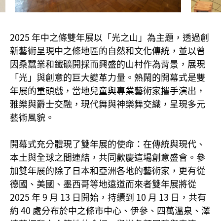
2025 年中之條雙年展以「光之山」為主題，透過創
新藝術呈現中之條地區的自然和文化傳統，並以曾
因桑蠶業和鐵礦開採而興盛的山村作為背景，展現
「光」與創意的巨大變革力量。熱鬧的開幕式是雙
年展的重頭戲，當地兒童與專業藝術家攜手演出，
雅樂與爵士交融，現代舞與神樂舞交織，呈現多元
藝術風貌。
開幕式充分體現了雙年展的使命：在傳統與現代、
本土與全球之間連結，共同歡慶這場創意盛會。參
加雙年展的除了日本和亞洲各地的藝術家，更有從
德國、美國、墨西哥等地遠道而來者雙年展將從
2025 年 9 月 13 日開始，持續到 10 月 13 日，共有
約 40 處分布於中之條市中心、伊參、四萬溫泉、澤