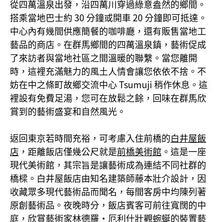
從四萬溫泉出發，沿四萬川穿過綠意盎然的鄉間。
搭乘當地巴士約 30 分鐘或開車 20 分鐘即可抵達。
中心內有幾間供應簡餐的咖啡廳，還有販售當地工
藝品的商店。在群馬鄉間的四萬溫泉鎮，藝術促成
了來訪者與當地社區之間溫暖的聯繫。當您離開
時，這裡充滿魅力的風土人情會讓您依依不捨。不
妨在中之條町故鄉交流中心 Tsumuji 稍作休息。這
裡設有免費足湯，您可在放鬆之餘，回味在群馬欣
賞到的藝術盛宴和自然風光。
返回東京若時間充裕，可考慮入住前橋的
白井屋飯
店
，距離飯店僅幾公尺就是
前橋美術館
。這是一座
現代美術館，其宗旨是讓藝術成為連結不同社群的
橋樑。白井屋飯店由知名建築師藤本壯介設計，因
收藏眾多現代藝術品而聞名，每間客房中均陳列著
原創藝術品。夜晚時分，飯店賓客可前往寬闊的中
庭，欣賞藝術家林德羅·厄利什壯觀蜿蜒的裝置藝