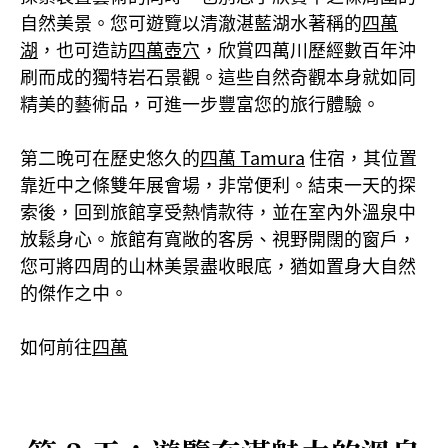
自然美景。您可遊覽以清澈湛藍湖水著稱的
四萬
湖
，也可造訪
四萬壺穴
，欣賞四萬川歷經數百年沖
刷而成的獨特岩石景觀。這些自然奇觀本身就如同
精美的藝術品，可進一步豐富您的旅行體驗。
第二晚可在歷史悠久的
四萬 Tamura
住宿，其位置
靠近中之條雙年展會場，非常便利。結束一天的探
索後，回到旅館享受熱情款待，並在室內外溫泉中
放鬆身心。旅館有寬敞的客房、視野開闊的窗戶，
您可將四周的山林美景盡收眼底，猶如置身大自然
的傑作之中。
如何前往
四萬