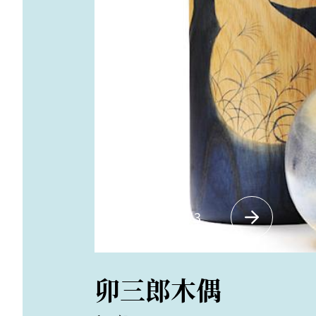
1
/
3
卯三郎木偶