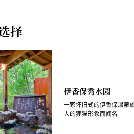
及新年假期
0 辆车
kokeshi.com/
选择
伊香保秀水园
一家怀旧式的伊香保温泉
人的狸猫形象而闻名