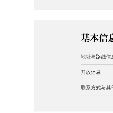
基本信
地址与路线信
开放信息
地址
1591 Nagaoka, S
联系方式与其
营业时间
路程距离
上午 9:00 至下午 
从八木原车站搭乘
电话
闭馆日
从关越高速公路涩川