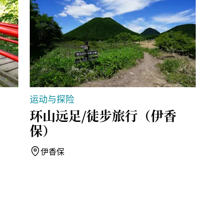
运动与探险
舒
环山远足/徒步旅行（伊香
伊
保）
伊香保