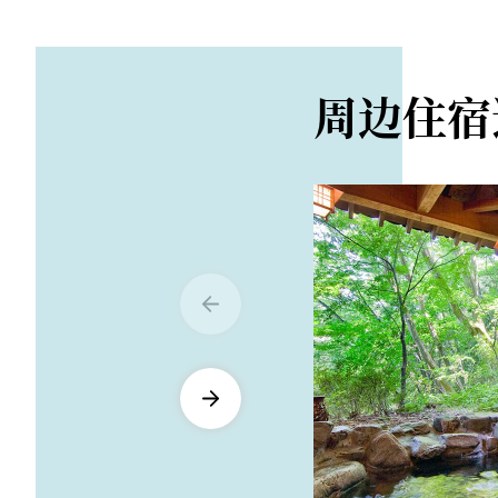
0279-54-6766
周二、周三、以
停车场
网站
免费，可停放 10
https://usaburo
周边住宿
语言
英语