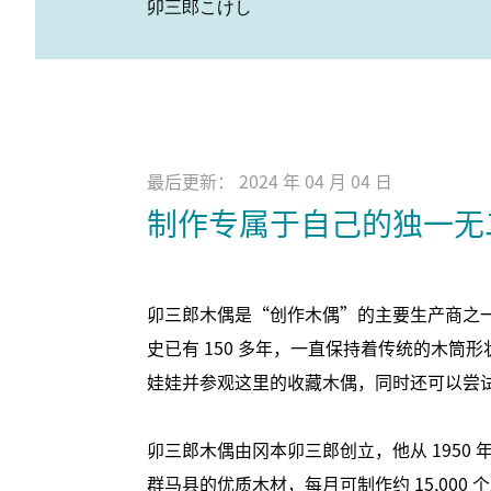
卯三郎こけし
最后更新： 2024 年 04 月 04 日
制作专属于自己的独一无
卯三郎木偶是“创作木偶”的主要生产商之
史已有 150 多年，一直保持着传统的木筒
娃娃并参观这里的收藏木偶，同时还可以尝
卯三郎木偶由冈本卯三郎创立，他从 1950
群马县的优质木材，每月可制作约 15,000 