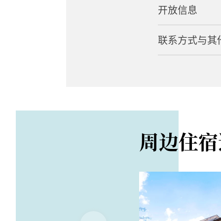
开放信息
地址
508-2 Tanigawa, 
联系方式与其
营业时间
路程距离
上午 9:30 至下午 
从上毛高原车站开
电话
闭馆日
0278-20-4111
1 月至 2 月
入场费
1,300 日元（儿童
周边住宿