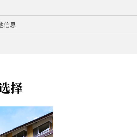
Minakami, Tone District
他信息
5:00
车约 25 分钟即可抵达
 1,100 日元）
选择