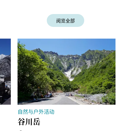
阅览全部
自然与户外活动
运
谷川岳
蹦