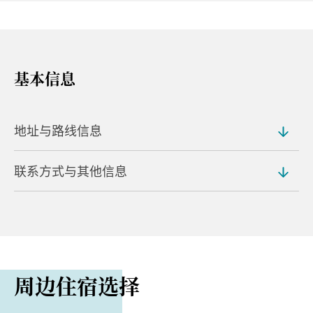
基本信息
地址与路线信息
联系方式与其他信息
地址
87-2 Ikaho, Ikaho-machi, Shibukawa
电话
路程距离
0279-72-2232
从涩川车站搭乘巴士约 25 分钟即可抵达
网站
周边住宿选择
从关越高速公路涩川伊香保 IC 开车约 15 分钟即可抵
https://www.oyado-tamaki.com/language/cn/inde
达
x.html