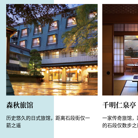
语言
英语、中文
森秋旅馆
千明仁泉亭
历史悠久的日式旅馆，距离石段街仅一
一家传奇旅馆，
箭之遥
的石段仅数步之