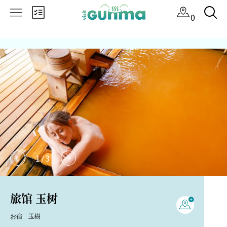
×
0
1
/
3
旅馆 玉树
お宿 玉樹