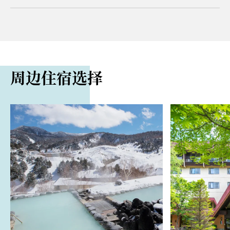
2401 Hoshimata, Tsumagoi, Agatsuma District
电话
路程距离
0279-97-2152（万座温泉旅游协会）
从万座鹿泽口站搭乘巴士约 1 小时 45 分钟即可抵达
网站
周边住宿选择
从上信越高速公碓冰轻井泽 IC 开车约 1 小时 20 分钟即
http://www.manzaonsen.gr.jp/index.php
可抵达
评论
从关越高速公路涩川伊香保 IC 开车约 1 小时 50 分钟即
11 月中旬至 4 月下旬，奥万座巴士站至 292 国道交叉
可抵达
口以及长野边境至万座居民中心的道路将全线封闭。