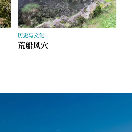
历史与文化
历
荒船风穴
城