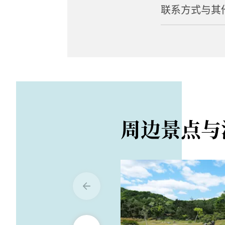
联系方式与其
营业时间
路程距离
上午 8:00 至下午 
从下仁田车站搭乘
网站
从上信越高速公路下
https://nanmok
周边景点与