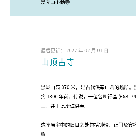
黒滝山不動寺
最后更新： 2022 年 02 月 01 日
山顶古寺
黑泷山高 870 米，是古代供奉山岳的场所
约 1300 年前。传说，一位名叫行基 (668
王，并于此虔诚供奉。
这座庙宇中的瞩目之处包括钟楼、正门及宾
收。