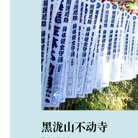
1
/
3
黑泷山不动寺