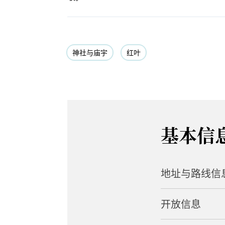
神社与庙宇
红叶
基本信
地址与路线信
开放信息
地址
1267-1 Oshiozaw