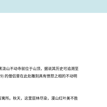
。黑泷山不动寺就位于山顶，据说其历史可追溯至
–749) 的僧侣曾在此处雕刻具有愤怒之相的不动明
客寓所。秋天，这里层林尽染，漫山红叶美不胜