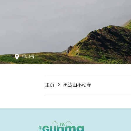
谷川岳
主页
黑泷山不动寺