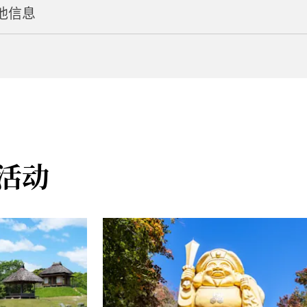
他信息
4:00
出租车约 20 分钟即可抵达
仁田 IC 开车约 25 分钟即可抵达
u.ne.jp/kanko/nanmokukanko/cultural_property/
活动