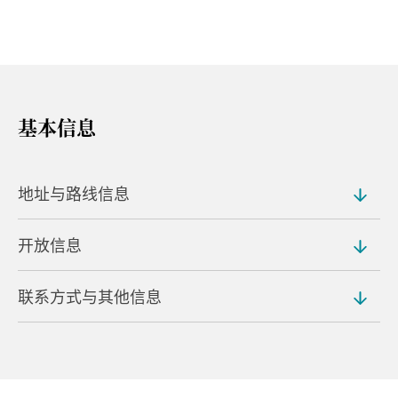
基本信息
地址与路线信息
开放信息
地址
Konaka, Azumacho, Midori
联系方式与其他信息
入场费
路程距离
免费
从小中车站开车/搭乘出租车约 15 分钟即可抵达
电话
距小中与 22 号国道交叉口约 7 公里
0277-76-1270