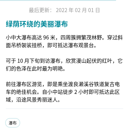
最后更新： 2022 年 02 月 01 日
绿荫环绕的美丽瀑布
小中大瀑布高达 96 米，四周簇拥繁茂林野。穿过斜
面吊桥袈裟挂桥，即可抵达瀑布观景台。
可于 10 月下旬到访瀑布，欣赏漫山起伏的红叶，它
们的色泽在此时最为明艳。
前往瀑布区游览，即是乘坐渡良濑溪谷铁道复古电
车的绝佳机会。自小中站徒步 2 小时即可抵达此区
域，沿途风景秀丽迷人。
瀑布