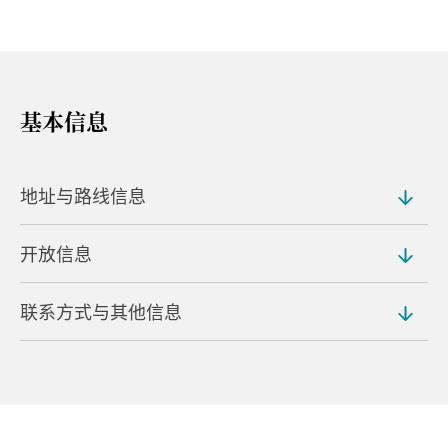
基本信息
地址与路线信息
开放信息
地址
491-6 Kawarayu, Naganohara, Agatsuma District
联系方式与其他信息
营业时间
路程距离
上午 10:00 至下午 6:00
邻近川原汤温泉车站
电话
入场费
从关越高速公路涩川伊香保 IC 开车约 1 小时即可抵达
0279-83-2030
500 日元
停车场