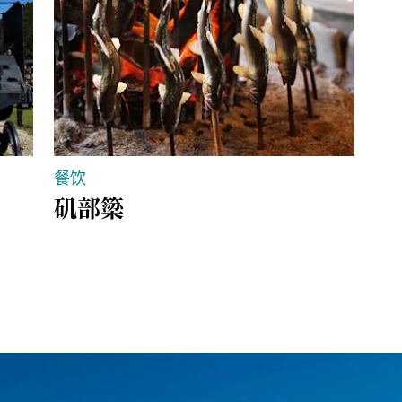
餐饮
餐
矶部簗
卡