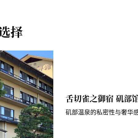
5 分钟
选择
井田妙义 IC 开车约 15 分钟即可抵达
舌切雀之御宿 矶部
矶部温泉的私密性与奢华