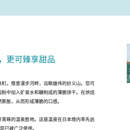
，更可臻享甜品
泉町。惬意漫步河畔，远眺雄伟的妙义山。您可
面粉中加入矿泉水和糖制成的薄脆饼干。在烘焙
然膨胀，从而形成薄脆的口感。
家青睐的温泉胜地。这座温泉在日本境内率先启
，现已被广泛使用。