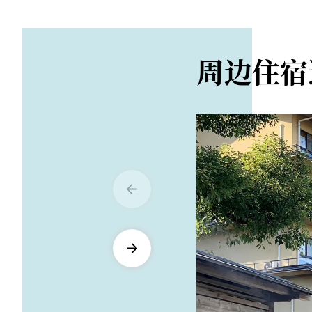
路程距离
从矶部车站步行约 
周边住宿
从上信越高速公路松