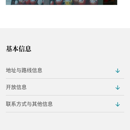
基本信息
地址与路线信息
开放信息
地址
Akagiyama, Fujimimachi, Maebashi
联系方式与其他信息
营业时间
路程距离
上午 7:00 至下午 4:00
从前桥车站搭乘巴士约 1 小时 10 分钟即可抵达
网站
日期