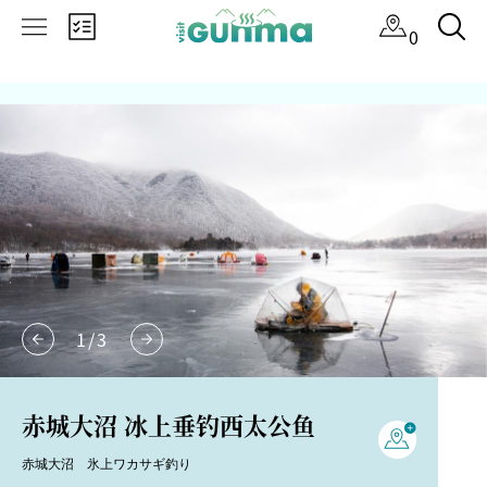
×
0
1
/
3
赤城大沼 冰上垂钓西太公鱼
赤城大沼 氷上ワカサギ釣り