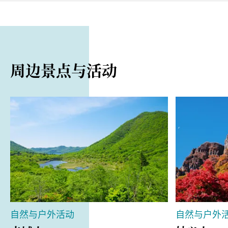
从关越高速公路前桥 IC 开车约 35 分钟即可抵达
https://www-maebashi--cvb-com.translate.goog/s
1 月至 3 月
pot/1109?_x_tr_sl=ja&_x_tr_tl=zh-CN&_x_tr_hl=en
入场费
700 日元
周边景点与活动
自然与户外活动
自然与户外