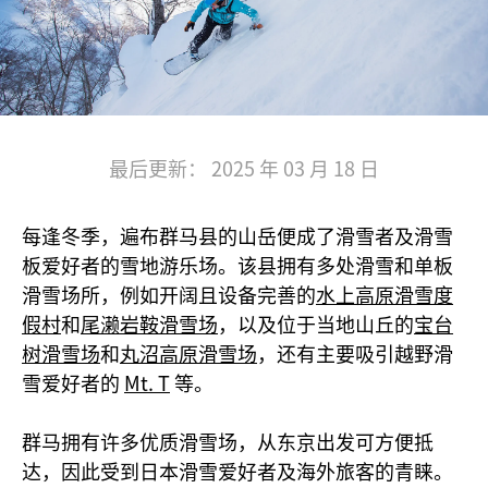
最后更新： 2025 年 03 月 18 日
每逢冬季，遍布群马县的山岳便成了滑雪者及滑雪
板爱好者的雪地游乐场。该县拥有多处滑雪和单板
滑雪场所，例如开阔且设备完善的
水上高原滑雪度
假村
和
尾濑岩鞍滑雪场
，以及位于当地山丘的
宝台
树滑雪场
和
丸沼高原滑雪场
，还有主要吸引越野滑
雪爱好者的
Mt. T
等。
群马拥有许多优质滑雪场，从东京出发可方便抵
达，因此受到日本滑雪爱好者及海外旅客的青睐。