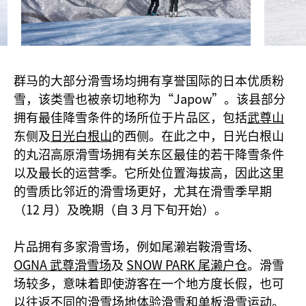
群马的大部分滑雪场均拥有享誉国际的日本优质粉
雪，该类雪也被亲切地称为“Japow”。该县部分
拥有最佳降雪条件的场所位于片品区，包括
武尊山
东侧及
日光白根山
的西侧。在此之中，日光白根山
的丸沼高原滑雪场拥有关东区最佳的若干降雪条件
以及最长的运营季。它所处位置海拔高，因此这里
的雪质比邻近的滑雪场更好，尤其在滑雪季早期
（12 月）及晚期（自 3 月下旬开始）。
片品拥有多家滑雪场，例如尾濑岩鞍滑雪场、
OGNA 武尊滑雪场
及
SNOW PARK 尾濑户仓
。滑雪
场较多，意味着即使游客在一个地方度长假，也可
以往返不同的滑雪场地体验滑雪和单板滑雪运动。