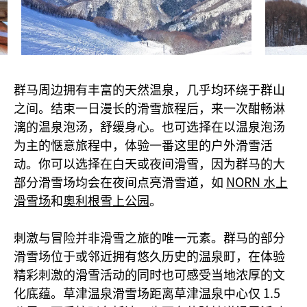
群马周边拥有丰富的天然温泉，几乎均环绕于群山
之间。结束一日漫长的滑雪旅程后，来一次酣畅淋
漓的温泉泡汤，舒缓身心。也可选择在以温泉泡汤
为主的惬意旅程中，体验一番这里的户外滑雪活
动。你可以选择在白天或夜间滑雪，因为群马的大
部分滑雪场均会在夜间点亮滑雪道，如
NORN 水上
滑雪场
和
奧利根雪上公园
。
刺激与冒险并非滑雪之旅的唯一元素。群马的部分
滑雪场位于或邻近拥有悠久历史的温泉町，在体验
精彩刺激的滑雪活动的同时也可感受当地浓厚的文
化底蕴。草津温泉滑雪场距离草津温泉中心仅 1.5