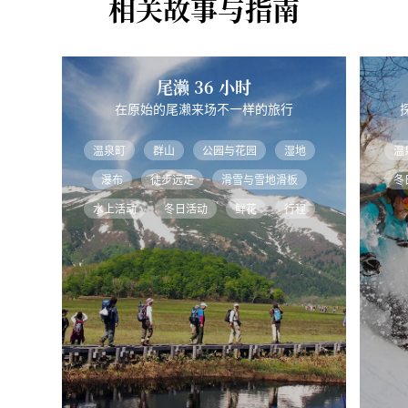
相关故事与指南
尾濑 36 小时
在原始的尾濑来场不一样的旅行
温泉町
群山
公园与花园
湿地
温
瀑布
徒步远足
滑雪与雪地滑板
冬
水上活动
冬日活动
鲜花
行程