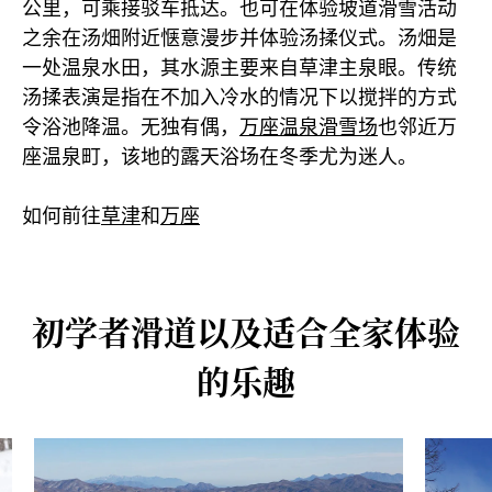
公里，可乘接驳车抵达。也可在体验坡道滑雪活动
之余在汤畑附近惬意漫步并体验汤揉仪式。汤畑是
一处温泉水田，其水源主要来自草津主泉眼。传统
汤揉表演是指在不加入冷水的情况下以搅拌的方式
令浴池降温。无独有偶，
万座温泉滑雪场
也邻近万
座温泉町，该地的露天浴场在冬季尤为迷人。
如何前往
草津
和
万座
初学者滑道以及适合全家体验
的乐趣