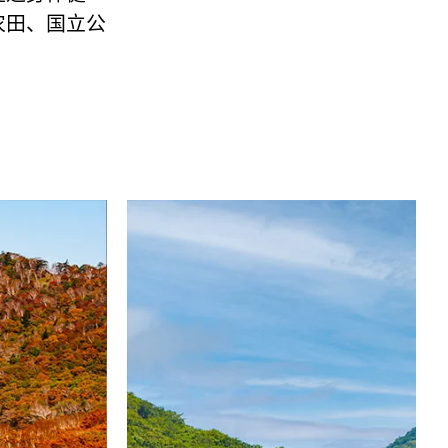
农田、国立公
。