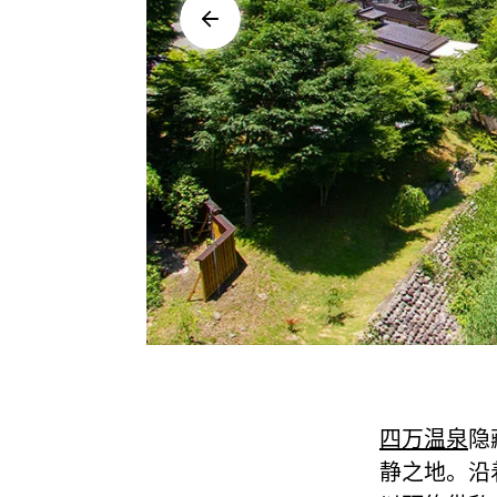
四万温泉
隐
静之地。沿