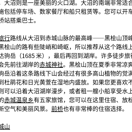
，大沼则是一座美丽的火口湖。大沼的南端非常适
施包括停车场、数家餐厅和船只租赁等。您可以开
桥站搭乘巴士。
旅行
路线从大沼到赤城山脉的最高峰——黑桧山顶峰（
黑桧山的路有些陡峭和崎岖，所以推荐从这个路线
达驹岳（1685 米），最后再回到湖岸。许多徒步
会先前往湖岸的
赤城神社
。黑桧山顶在夏季非常凉
驹岳沿着这条路线下山会经过有很多高山植物的觉
到杜鹃花和日光黄萱在湿地内盛放。如果您更喜欢
则可以沿着大沼湖岸漫步，或者租一艘小船享受水
的
赤城温泉乡
有五家旅馆，您可以在这里住宿、放
新空气和美丽风景。
前桥
也有非常棒的住宿选择。
城山