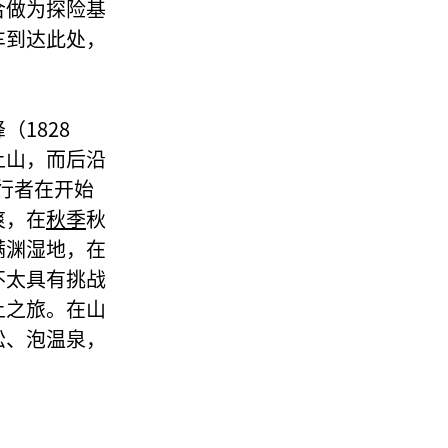
合做为探险基
车到达此处，
1828
上山，而后沿
旅行者在开始
爽，在
秋季
秋
满渊湿地，在
不太具有挑战
上之旅。在山
松、泡温泉，