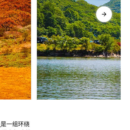
山
是一组环绕