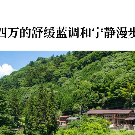
四万的舒缓蓝调和宁静漫