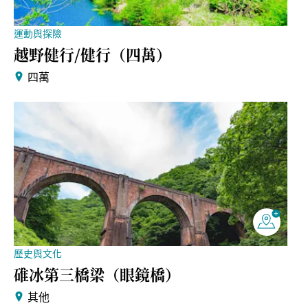
運動與探險
越野健行/健行（四萬）
四萬
歷史與文化
碓冰第三橋梁（眼鏡橋）
其他