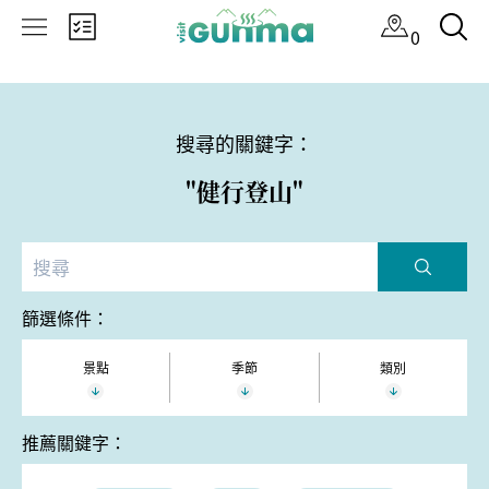
×
0
搜尋的關鍵字：
"健行登山"
篩選條件：
景點
季節
類別
推薦關鍵字：