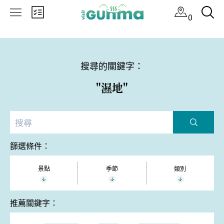
×
0
搜尋的關鍵字：
"濕地"
篩選條件：
景點
季節
類別
推薦關鍵字：