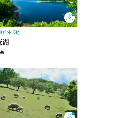
與戶外活動
反湖
四萬