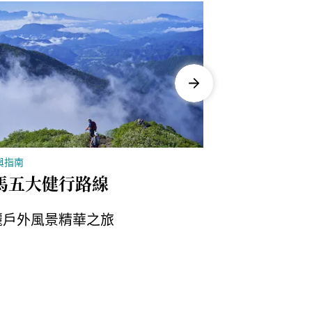
與指南
故事與指南
馬五大健行路線
谷川岳登山
麗戶外風景精華之旅
探索谷川岳：
勝地