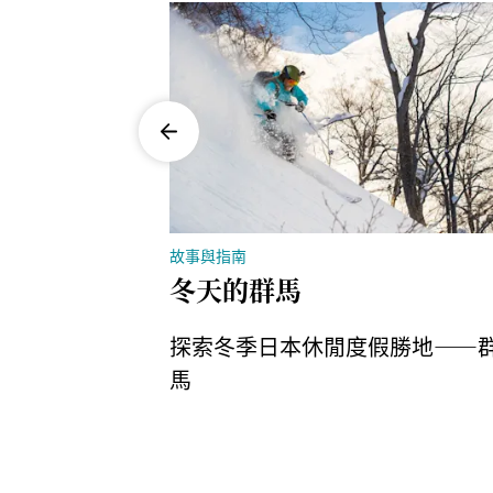
故事與指南
：發現群馬
冬天的群馬
探索冬季日本休閒度假勝地——
區纜車，到狗
馬
，群馬的冬日
。