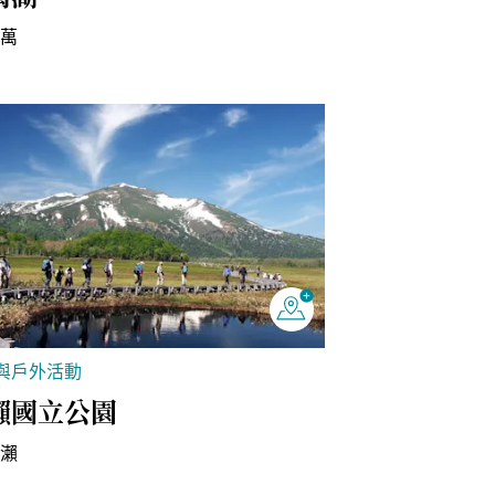
四萬
與戶外活動
瀨國立公園
尾瀨