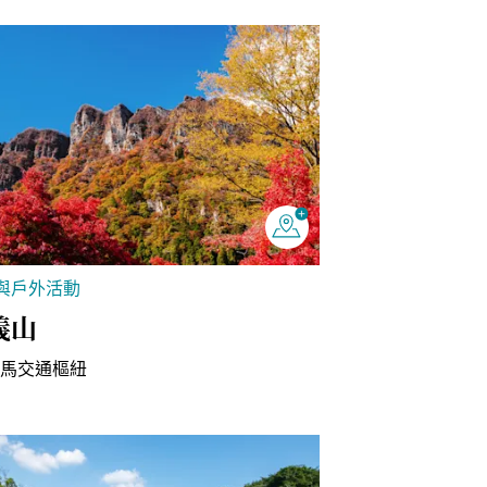
與戶外活動
義山
群馬交通樞紐