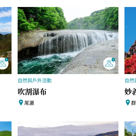
自然與戶外活動
自然
吹割瀑布
妙
尾瀨