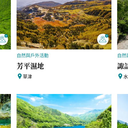
自然與戶外活動
自然
芳平濕地
諏
草津