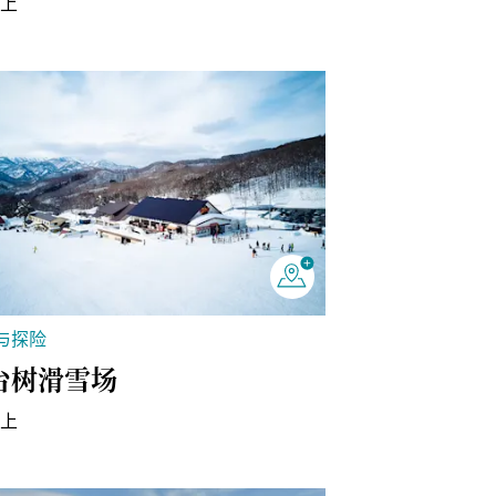
水上
与探险
台树滑雪场
水上