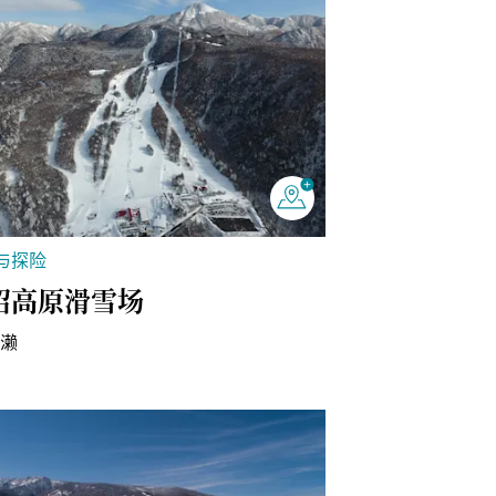
与探险
沼高原滑雪场
尾濑