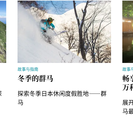
故事与指南
故事
冬季的群马
畅
万
探
探索冬季日本休闲度假胜地——群
马
展
马