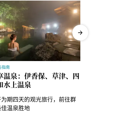
与指南
故事与指南
享温泉：伊香保、草津、四
草津 36 小
和水上温泉
造访日本最著
开为期四天的观光旅行，前往群
泡温泉之余享
最佳温泉胜地